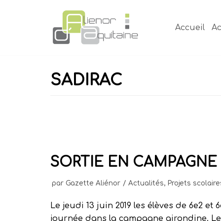
Aller
au
Accueil
Ac
contenu
SADIRAC
SORTIE EN CAMPAGNE
par
Gazette Aliénor
Actualités
,
Projets scolaire
Le jeudi 13 juin 2019 les élèves de 6e2 et 
journée dans la campagne girondine. Le m