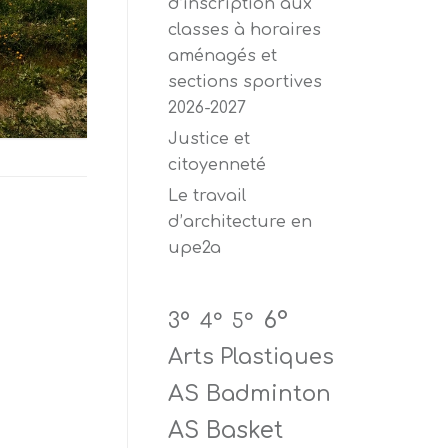
d’inscription aux
classes à horaires
aménagés et
sections sportives
2026-2027
Justice et
citoyenneté
Le travail
d’architecture en
upe2a
6°
3°
4°
5°
Arts Plastiques
AS Badminton
AS Basket