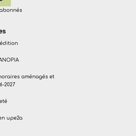
s abonnés
es
édition
CANOPIA
 horaires aménagés et
6-2027
eté
 en upe2a