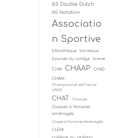
AS Double Dutch
AS Natation
Associatio
n Sportive
bibliothèque
bordeaux
bourses du collège
brevet
CHAAP
CHA
CHAD
CHAM
Championnat de France
UNSS
CHAT
Chorale
Classes à Horaires
aménagés
Classe à Horaires Aménagés
CLEMI
collège au cinéma