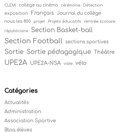
collège au cinéma
Détection
CLEMI
cérémonie
Français
Journal du collège
exposition
nous les 800
projet
Projets éducatifs
rentrée scolaire
Section Basket-ball
républicaine
Section Football
sections sportives
Sortie
Sortie pédagogique
Théâtre
UPE2A
vélo
UPE2A-NSA
visite
Catégories
Actualités
Administration
Association Sportive
Blog élèves