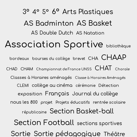
6°
Arts Plastiques
3°
4°
5°
AS Badminton
AS Basket
AS Double Dutch
AS Natation
Association Sportive
bibliothèque
CHAAP
CHA
bordeaux
bourses du collège
brevet
CHAT
CHAM
CHAD
Championnat de France UNSS
Chorale
Classes à Horaires aménagés
Classe à Horaires Aménagés
collège au cinéma
Détection
CLEMI
cérémonie
Français
Journal du collège
exposition
nous les 800
projet
Projets éducatifs
rentrée scolaire
Section Basket-ball
républicaine
Section Football
sections sportives
Sortie
Sortie pédagogique
Théâtre