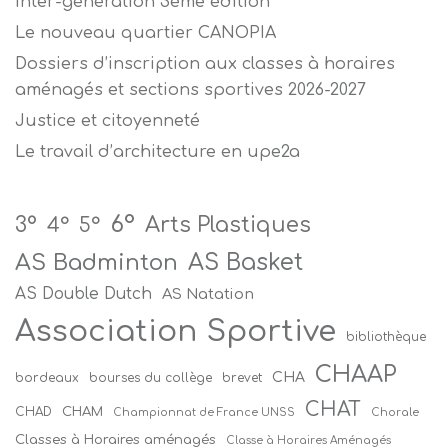
Inter-génération 3ème édition
Le nouveau quartier CANOPIA
Dossiers d’inscription aux classes à horaires
aménagés et sections sportives 2026-2027
Justice et citoyenneté
Le travail d’architecture en upe2a
6°
Arts Plastiques
3°
4°
5°
AS Badminton
AS Basket
AS Double Dutch
AS Natation
Association Sportive
bibliothèque
CHAAP
CHA
bordeaux
bourses du collège
brevet
CHAT
CHAM
CHAD
Championnat de France UNSS
Chorale
Classes à Horaires aménagés
Classe à Horaires Aménagés