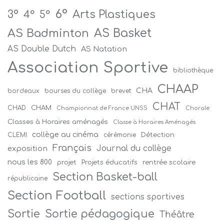
6°
Arts Plastiques
3°
4°
5°
AS Badminton
AS Basket
AS Double Dutch
AS Natation
Association Sportive
bibliothèque
CHAAP
CHA
bordeaux
bourses du collège
brevet
CHAT
CHAM
CHAD
Championnat de France UNSS
Chorale
Classes à Horaires aménagés
Classe à Horaires Aménagés
collège au cinéma
Détection
CLEMI
cérémonie
Français
Journal du collège
exposition
nous les 800
projet
Projets éducatifs
rentrée scolaire
Section Basket-ball
républicaine
Section Football
sections sportives
Sortie
Sortie pédagogique
Théâtre