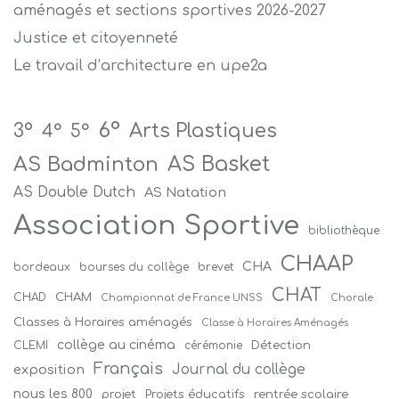
aménagés et sections sportives 2026-2027
Justice et citoyenneté
Le travail d’architecture en upe2a
6°
Arts Plastiques
3°
4°
5°
AS Badminton
AS Basket
AS Double Dutch
AS Natation
Association Sportive
bibliothèque
CHAAP
CHA
bordeaux
bourses du collège
brevet
CHAT
CHAM
CHAD
Championnat de France UNSS
Chorale
Classes à Horaires aménagés
Classe à Horaires Aménagés
collège au cinéma
Détection
CLEMI
cérémonie
Français
Journal du collège
exposition
nous les 800
projet
Projets éducatifs
rentrée scolaire