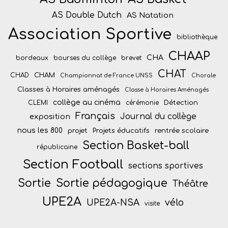
AS Double Dutch
AS Natation
Association Sportive
bibliothèque
CHAAP
CHA
bordeaux
bourses du collège
brevet
CHAT
CHAM
CHAD
Championnat de France UNSS
Chorale
Classes à Horaires aménagés
Classe à Horaires Aménagés
collège au cinéma
Détection
CLEMI
cérémonie
Français
Journal du collège
exposition
nous les 800
projet
Projets éducatifs
rentrée scolaire
Section Basket-ball
républicaine
Section Football
sections sportives
Sortie
Sortie pédagogique
Théâtre
UPE2A
vélo
UPE2A-NSA
visite