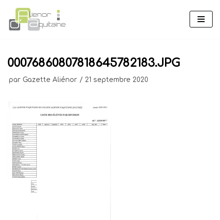
Aller
au
contenu
00076860807818645782183.JPG
par
Gazette Aliénor
21 septembre 2020