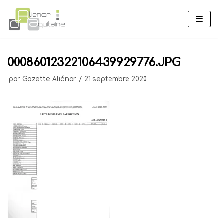
Aller
au
contenu
00086012322106439929776.JPG
par
Gazette Aliénor
21 septembre 2020