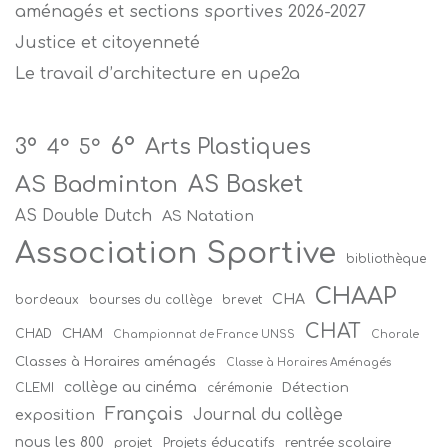
aménagés et sections sportives 2026-2027
Justice et citoyenneté
Le travail d’architecture en upe2a
6°
Arts Plastiques
3°
4°
5°
AS Badminton
AS Basket
AS Double Dutch
AS Natation
Association Sportive
bibliothèque
CHAAP
CHA
bordeaux
bourses du collège
brevet
CHAT
CHAM
CHAD
Championnat de France UNSS
Chorale
Classes à Horaires aménagés
Classe à Horaires Aménagés
collège au cinéma
Détection
CLEMI
cérémonie
Français
Journal du collège
exposition
nous les 800
projet
Projets éducatifs
rentrée scolaire