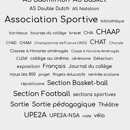
AS Double Dutch
AS Natation
Association Sportive
bibliothèque
CHAAP
CHA
bordeaux
bourses du collège
brevet
CHAT
CHAM
CHAD
Championnat de France UNSS
Chorale
Classes à Horaires aménagés
Classe à Horaires Aménagés
collège au cinéma
Détection
CLEMI
cérémonie
Français
Journal du collège
exposition
nous les 800
projet
Projets éducatifs
rentrée scolaire
Section Basket-ball
républicaine
Section Football
sections sportives
Sortie
Sortie pédagogique
Théâtre
UPE2A
vélo
UPE2A-NSA
visite