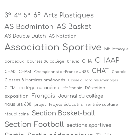
6°
Arts Plastiques
3°
4°
5°
AS Badminton
AS Basket
AS Double Dutch
AS Natation
Association Sportive
bibliothèque
CHAAP
CHA
bordeaux
bourses du collège
brevet
CHAT
CHAM
CHAD
Championnat de France UNSS
Chorale
Classes à Horaires aménagés
Classe à Horaires Aménagés
collège au cinéma
Détection
CLEMI
cérémonie
Français
Journal du collège
exposition
nous les 800
projet
Projets éducatifs
rentrée scolaire
Section Basket-ball
républicaine
Section Football
sections sportives