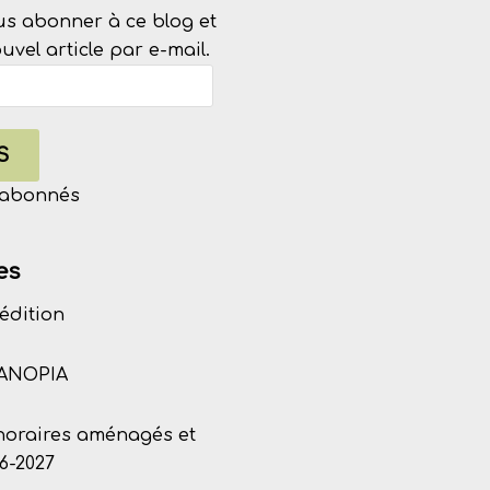
us abonner à ce blog et
vel article par e-mail.
S
s abonnés
es
édition
CANOPIA
 horaires aménagés et
6-2027