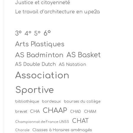
Justice et citoyenneté
Le travail d’architecture en upe2a
6°
3°
4°
5°
Arts Plastiques
AS Badminton
AS Basket
AS Double Dutch
AS Natation
Association
Sportive
bibliothèque
bordeaux
bourses du collège
CHAAP
CHA
CHAM
brevet
CHAD
CHAT
Championnat de France UNSS
Classes à Horaires aménagés
Chorale