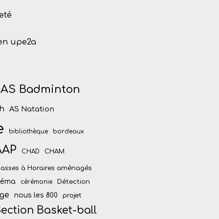
eté
 en upe2a
AS Badminton
h
AS Natation
e
bibliothèque
bordeaux
AAP
CHAM
CHAD
lasses à Horaires aménagés
inéma
Détection
cérémonie
ège
nous les 800
projet
ection Basket-ball