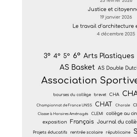
23 février 2026
Justice et citoyenn
19 janvier 2026
Le travail d’architecture
4 décembre 2025
6°
Arts Plastiques
3°
4°
5°
AS Basket
AS Double Dutc
Association Sportiv
CH
CHA
bourses du collège
brevet
CHAT
C
Championnat de France UNSS
Chorale
collège au c
CLEMI
Classe à Horaires Aménagés
Français
Journal du coll
exposition
S
Projets éducatifs
rentrée scolaire
républicaine