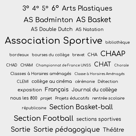
6°
Arts Plastiques
3°
4°
5°
AS Badminton
AS Basket
AS Double Dutch
AS Natation
Association Sportive
bibliothèque
CHAAP
CHA
bordeaux
bourses du collège
brevet
CHAT
CHAM
CHAD
Championnat de France UNSS
Chorale
Classes à Horaires aménagés
Classe à Horaires Aménagés
collège au cinéma
Détection
CLEMI
cérémonie
Français
Journal du collège
exposition
nous les 800
projet
Projets éducatifs
rentrée scolaire
Section Basket-ball
républicaine
Section Football
sections sportives
Sortie
Sortie pédagogique
Théâtre