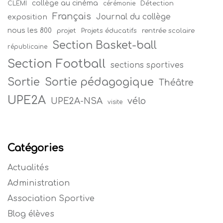
collège au cinéma
Détection
CLEMI
cérémonie
Français
Journal du collège
exposition
nous les 800
projet
Projets éducatifs
rentrée scolaire
Section Basket-ball
républicaine
Section Football
sections sportives
Sortie
Sortie pédagogique
Théâtre
UPE2A
vélo
UPE2A-NSA
visite
Catégories
Actualités
Administration
Association Sportive
Blog élèves