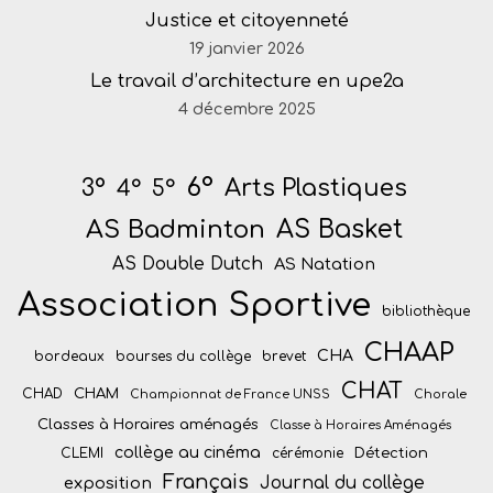
Justice et citoyenneté
19 janvier 2026
Le travail d’architecture en upe2a
4 décembre 2025
6°
Arts Plastiques
3°
4°
5°
AS Badminton
AS Basket
AS Double Dutch
AS Natation
Association Sportive
bibliothèque
CHAAP
CHA
bordeaux
bourses du collège
brevet
CHAT
CHAM
CHAD
Championnat de France UNSS
Chorale
Classes à Horaires aménagés
Classe à Horaires Aménagés
collège au cinéma
Détection
CLEMI
cérémonie
Français
Journal du collège
exposition