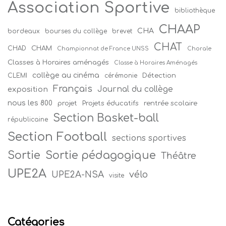
Association Sportive
bibliothèque
CHAAP
CHA
bordeaux
bourses du collège
brevet
CHAT
CHAM
CHAD
Championnat de France UNSS
Chorale
Classes à Horaires aménagés
Classe à Horaires Aménagés
collège au cinéma
Détection
CLEMI
cérémonie
Français
Journal du collège
exposition
nous les 800
projet
Projets éducatifs
rentrée scolaire
Section Basket-ball
républicaine
Section Football
sections sportives
Sortie
Sortie pédagogique
Théâtre
UPE2A
vélo
UPE2A-NSA
visite
Catégories