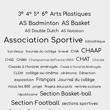
6°
Arts Plastiques
3°
4°
5°
AS Badminton
AS Basket
AS Double Dutch
AS Natation
Association Sportive
bibliothèque
CHAAP
CHA
bordeaux
bourses du collège
brevet
CHAT
CHAM
CHAD
Championnat de France UNSS
Chorale
Classes à Horaires aménagés
Classe à Horaires Aménagés
collège au cinéma
Détection
CLEMI
cérémonie
Français
Journal du collège
exposition
nous les 800
projet
Projets éducatifs
rentrée scolaire
Section Basket-ball
républicaine
Section Football
sections sportives