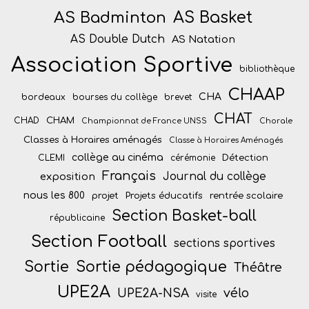
AS Badminton
AS Basket
AS Double Dutch
AS Natation
Association Sportive
bibliothèque
CHAAP
CHA
bordeaux
bourses du collège
brevet
CHAT
CHAM
CHAD
Championnat de France UNSS
Chorale
Classes à Horaires aménagés
Classe à Horaires Aménagés
collège au cinéma
Détection
CLEMI
cérémonie
Français
Journal du collège
exposition
nous les 800
projet
Projets éducatifs
rentrée scolaire
Section Basket-ball
républicaine
Section Football
sections sportives
Sortie
Sortie pédagogique
Théâtre
UPE2A
vélo
UPE2A-NSA
visite