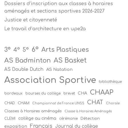
Dossiers d’inscription aux classes à horaires
aménagés et sections sportives 2026-2027
Justice et citoyenneté
Le travail d’architecture en upe2a
6°
Arts Plastiques
3°
4°
5°
AS Badminton
AS Basket
AS Double Dutch
AS Natation
Association Sportive
bibliothèque
CHAAP
CHA
bordeaux
bourses du collège
brevet
CHAT
CHAM
CHAD
Championnat de France UNSS
Chorale
Classes à Horaires aménagés
Classe à Horaires Aménagés
collège au cinéma
Détection
CLEMI
cérémonie
Français
Journal du collège
exposition