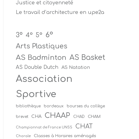
Justice et citoyenneté
Le travail d’architecture en upe2a
6°
3°
4°
5°
Arts Plastiques
AS Badminton
AS Basket
AS Double Dutch
AS Natation
Association
Sportive
bibliothèque
bordeaux
bourses du collège
CHAAP
CHA
CHAM
brevet
CHAD
CHAT
Championnat de France UNSS
Classes à Horaires aménagés
Chorale