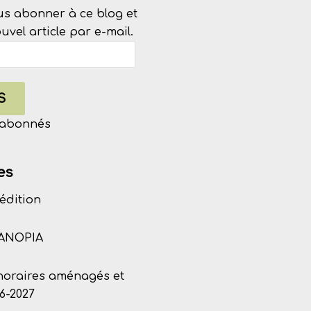
us abonner à ce blog et
vel article par e-mail.
S
s abonnés
es
édition
CANOPIA
 horaires aménagés et
6-2027