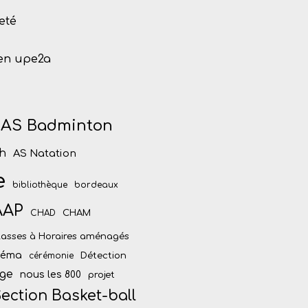
eté
 en upe2a
AS Badminton
h
AS Natation
e
bibliothèque
bordeaux
AAP
CHAM
CHAD
lasses à Horaires aménagés
inéma
Détection
cérémonie
ège
nous les 800
projet
ection Basket-ball