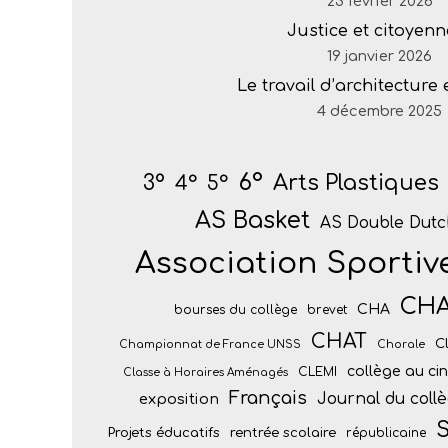
23 février 2026
Justice et citoyenn
19 janvier 2026
Le travail d’architecture
4 décembre 2025
6°
Arts Plastiques
3°
4°
5°
AS Basket
AS Double Dutc
Association Sportiv
CH
CHA
bourses du collège
brevet
CHAT
C
Championnat de France UNSS
Chorale
collège au c
CLEMI
Classe à Horaires Aménagés
Français
Journal du coll
exposition
S
Projets éducatifs
rentrée scolaire
républicaine