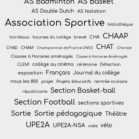
AS Badminton
AS Basket
AS Double Dutch
AS Natation
Association Sportive
bibliothèque
CHAAP
CHA
bordeaux
bourses du collège
brevet
CHAT
CHAM
CHAD
Championnat de France UNSS
Chorale
Classes à Horaires aménagés
Classe à Horaires Aménagés
collège au cinéma
Détection
CLEMI
cérémonie
Français
Journal du collège
exposition
nous les 800
projet
Projets éducatifs
rentrée scolaire
Section Basket-ball
républicaine
Section Football
sections sportives
Sortie
Sortie pédagogique
Théâtre
UPE2A
vélo
UPE2A-NSA
visite