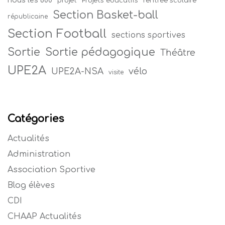
nous les 800
projet
Projets éducatifs
rentrée scolaire
Section Basket-ball
républicaine
Section Football
sections sportives
Sortie
Sortie pédagogique
Théâtre
UPE2A
vélo
UPE2A-NSA
visite
Catégories
Actualités
Administration
Association Sportive
Blog élèves
CDI
CHAAP Actualités