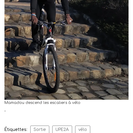
Mamadou descend les escaliers à vélo
.
Étiquettes:
Sortie
UPE2A
vélo