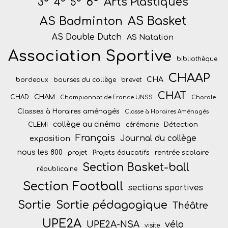
6°
Arts Plastiques
3°
4°
5°
AS Badminton
AS Basket
AS Double Dutch
AS Natation
Association Sportive
bibliothèque
CHAAP
CHA
bordeaux
bourses du collège
brevet
CHAT
CHAM
CHAD
Championnat de France UNSS
Chorale
Classes à Horaires aménagés
Classe à Horaires Aménagés
collège au cinéma
Détection
CLEMI
cérémonie
Français
Journal du collège
exposition
nous les 800
projet
Projets éducatifs
rentrée scolaire
Section Basket-ball
républicaine
Section Football
sections sportives
Sortie
Sortie pédagogique
Théâtre
UPE2A
vélo
UPE2A-NSA
visite