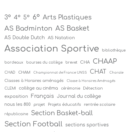
6°
Arts Plastiques
3°
4°
5°
AS Badminton
AS Basket
AS Double Dutch
AS Natation
Association Sportive
bibliothèque
CHAAP
CHA
bordeaux
bourses du collège
brevet
CHAT
CHAM
CHAD
Championnat de France UNSS
Chorale
Classes à Horaires aménagés
Classe à Horaires Aménagés
collège au cinéma
Détection
CLEMI
cérémonie
Français
Journal du collège
exposition
nous les 800
projet
Projets éducatifs
rentrée scolaire
Section Basket-ball
républicaine
Section Football
sections sportives