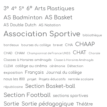
6°
Arts Plastiques
3°
4°
5°
AS Badminton
AS Basket
AS Double Dutch
AS Natation
Association Sportive
bibliothèque
CHAAP
CHA
bordeaux
bourses du collège
brevet
CHAT
CHAM
CHAD
Championnat de France UNSS
Chorale
Classes à Horaires aménagés
Classe à Horaires Aménagés
collège au cinéma
Détection
CLEMI
cérémonie
Français
Journal du collège
exposition
nous les 800
projet
Projets éducatifs
rentrée scolaire
Section Basket-ball
républicaine
Section Football
sections sportives
Sortie
Sortie pédagogique
Théâtre