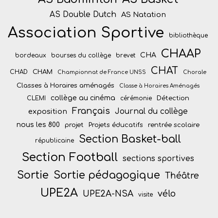
AS Double Dutch
AS Natation
Association Sportive
bibliothèque
CHAAP
CHA
bordeaux
bourses du collège
brevet
CHAT
CHAM
CHAD
Championnat de France UNSS
Chorale
Classes à Horaires aménagés
Classe à Horaires Aménagés
collège au cinéma
Détection
CLEMI
cérémonie
Français
Journal du collège
exposition
nous les 800
projet
Projets éducatifs
rentrée scolaire
Section Basket-ball
républicaine
Section Football
sections sportives
Sortie
Sortie pédagogique
Théâtre
UPE2A
vélo
UPE2A-NSA
visite