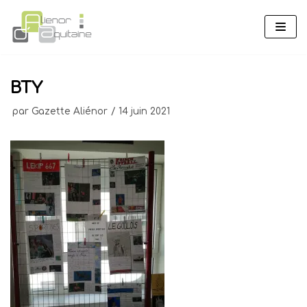
Aller
au
contenu
BTY
par
Gazette Aliénor
14 juin 2021