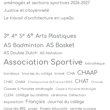
aménagés et sections sportives 2026-2027
Justice et citoyenneté
Le travail d’architecture en upe2a
6°
Arts Plastiques
3°
4°
5°
AS Badminton
AS Basket
AS Double Dutch
AS Natation
Association Sportive
bibliothèque
CHAAP
CHA
bordeaux
bourses du collège
brevet
CHAT
CHAM
CHAD
Championnat de France UNSS
Chorale
Classes à Horaires aménagés
Classe à Horaires Aménagés
collège au cinéma
Détection
CLEMI
cérémonie
Français
Journal du collège
exposition
nous les 800
projet
Projets éducatifs
rentrée scolaire