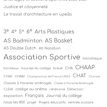
Justice et citoyenneté
Le travail d’architecture en upe2a
6°
Arts Plastiques
3°
4°
5°
AS Badminton
AS Basket
AS Double Dutch
AS Natation
Association Sportive
bibliothèque
CHAAP
CHA
bordeaux
bourses du collège
brevet
CHAT
CHAM
CHAD
Championnat de France UNSS
Chorale
Classes à Horaires aménagés
Classe à Horaires Aménagés
collège au cinéma
Détection
CLEMI
cérémonie
Français
Journal du collège
exposition
nous les 800
projet
Projets éducatifs
rentrée scolaire