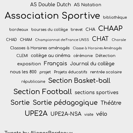
AS Double Dutch
AS Natation
Association Sportive
bibliothèque
CHAAP
CHA
bordeaux
bourses du collège
brevet
CHAT
CHAM
CHAD
Championnat de France UNSS
Chorale
Classes à Horaires aménagés
Classe à Horaires Aménagés
collège au cinéma
Détection
CLEMI
cérémonie
Français
Journal du collège
exposition
nous les 800
projet
Projets éducatifs
rentrée scolaire
Section Basket-ball
républicaine
Section Football
sections sportives
Sortie
Sortie pédagogique
Théâtre
UPE2A
vélo
UPE2A-NSA
visite