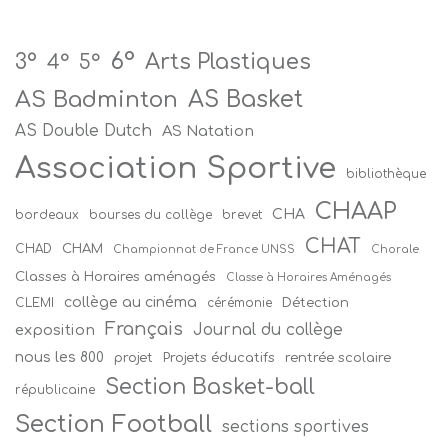
6°
Arts Plastiques
3°
4°
5°
AS Badminton
AS Basket
AS Double Dutch
AS Natation
Association Sportive
bibliothèque
CHAAP
CHA
bordeaux
bourses du collège
brevet
CHAT
CHAM
CHAD
Championnat de France UNSS
Chorale
Classes à Horaires aménagés
Classe à Horaires Aménagés
collège au cinéma
Détection
CLEMI
cérémonie
Français
Journal du collège
exposition
nous les 800
projet
Projets éducatifs
rentrée scolaire
Section Basket-ball
républicaine
Section Football
sections sportives