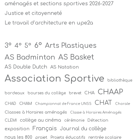
aménagés et sections sportives 2026-2027
Justice et citoyenneté
Le travail d’architecture en upe2a
6°
Arts Plastiques
3°
4°
5°
AS Badminton
AS Basket
AS Double Dutch
AS Natation
Association Sportive
bibliothèque
CHAAP
CHA
bordeaux
bourses du collège
brevet
CHAT
CHAM
CHAD
Championnat de France UNSS
Chorale
Classes à Horaires aménagés
Classe à Horaires Aménagés
collège au cinéma
Détection
CLEMI
cérémonie
Français
Journal du collège
exposition
nous les 800
projet
Projets éducatifs
rentrée scolaire