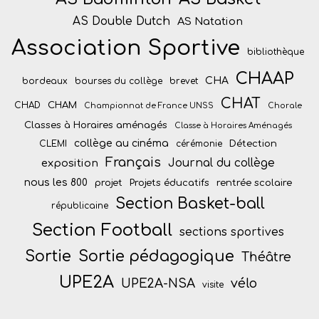
AS Double Dutch
AS Natation
Association Sportive
bibliothèque
CHAAP
CHA
bordeaux
bourses du collège
brevet
CHAT
CHAM
CHAD
Championnat de France UNSS
Chorale
Classes à Horaires aménagés
Classe à Horaires Aménagés
collège au cinéma
Détection
CLEMI
cérémonie
Français
Journal du collège
exposition
nous les 800
projet
Projets éducatifs
rentrée scolaire
Section Basket-ball
républicaine
Section Football
sections sportives
Sortie
Sortie pédagogique
Théâtre
UPE2A
vélo
UPE2A-NSA
visite