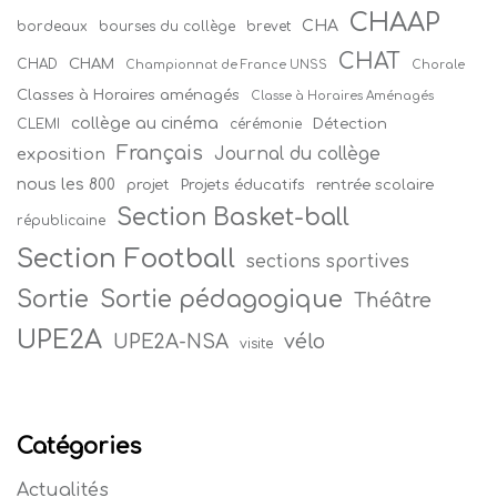
CHAAP
CHA
bordeaux
bourses du collège
brevet
CHAT
CHAM
CHAD
Championnat de France UNSS
Chorale
Classes à Horaires aménagés
Classe à Horaires Aménagés
collège au cinéma
Détection
CLEMI
cérémonie
Français
Journal du collège
exposition
nous les 800
projet
Projets éducatifs
rentrée scolaire
Section Basket-ball
républicaine
Section Football
sections sportives
Sortie
Sortie pédagogique
Théâtre
UPE2A
vélo
UPE2A-NSA
visite
Catégories
Actualités