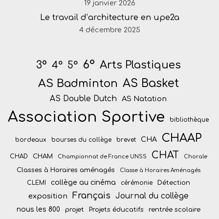
19 janvier 2026
Le travail d’architecture en upe2a
4 décembre 2025
6°
Arts Plastiques
3°
4°
5°
AS Badminton
AS Basket
AS Double Dutch
AS Natation
Association Sportive
bibliothèque
CHAAP
CHA
bordeaux
bourses du collège
brevet
CHAT
CHAM
CHAD
Championnat de France UNSS
Chorale
Classes à Horaires aménagés
Classe à Horaires Aménagés
collège au cinéma
Détection
CLEMI
cérémonie
Français
Journal du collège
exposition
nous les 800
projet
Projets éducatifs
rentrée scolaire