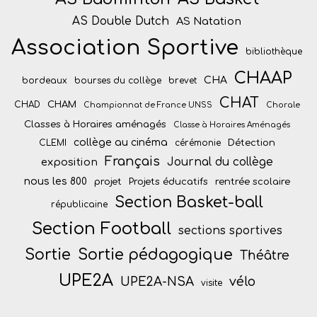
AS Double Dutch
AS Natation
Association Sportive
bibliothèque
CHAAP
CHA
bordeaux
bourses du collège
brevet
CHAT
CHAM
CHAD
Championnat de France UNSS
Chorale
Classes à Horaires aménagés
Classe à Horaires Aménagés
collège au cinéma
Détection
CLEMI
cérémonie
Français
Journal du collège
exposition
nous les 800
projet
Projets éducatifs
rentrée scolaire
Section Basket-ball
républicaine
Section Football
sections sportives
Sortie
Sortie pédagogique
Théâtre
UPE2A
vélo
UPE2A-NSA
visite