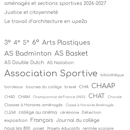
aménagés et sections sportives 2026-2027
Justice et citoyenneté
Le travail d’architecture en upe2a
6°
Arts Plastiques
3°
4°
5°
AS Badminton
AS Basket
AS Double Dutch
AS Natation
Association Sportive
bibliothèque
CHAAP
CHA
bordeaux
bourses du collège
brevet
CHAT
CHAM
CHAD
Championnat de France UNSS
Chorale
Classes à Horaires aménagés
Classe à Horaires Aménagés
collège au cinéma
Détection
CLEMI
cérémonie
Français
Journal du collège
exposition
nous les 800
projet
Projets éducatifs
rentrée scolaire