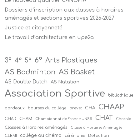
Le nouveau quartier CANOPIA
Dossiers d’inscription aux classes à horaires
aménagés et sections sportives 2026-2027
Justice et citoyenneté
Le travail d’architecture en upe2a
6°
Arts Plastiques
3°
4°
5°
AS Badminton
AS Basket
AS Double Dutch
AS Natation
Association Sportive
bibliothèque
CHAAP
CHA
bordeaux
bourses du collège
brevet
CHAT
CHAM
CHAD
Championnat de France UNSS
Chorale
Classes à Horaires aménagés
Classe à Horaires Aménagés
collège au cinéma
Détection
CLEMI
cérémonie