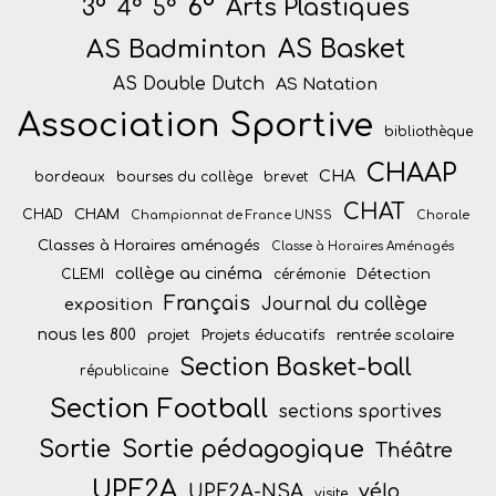
6°
Arts Plastiques
3°
4°
5°
AS Badminton
AS Basket
AS Double Dutch
AS Natation
Association Sportive
bibliothèque
CHAAP
CHA
bordeaux
bourses du collège
brevet
CHAT
CHAM
CHAD
Championnat de France UNSS
Chorale
Classes à Horaires aménagés
Classe à Horaires Aménagés
collège au cinéma
Détection
CLEMI
cérémonie
Français
Journal du collège
exposition
nous les 800
projet
Projets éducatifs
rentrée scolaire
Section Basket-ball
républicaine
Section Football
sections sportives
Sortie
Sortie pédagogique
Théâtre
UPE2A
vélo
UPE2A-NSA
visite