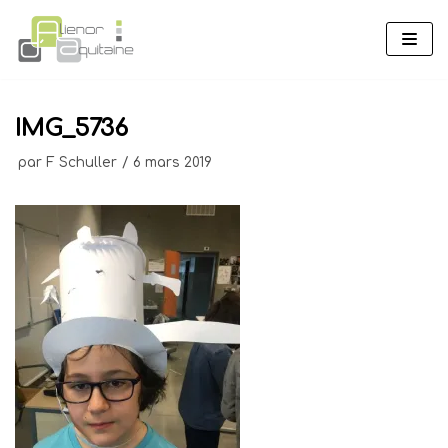
Aller
au
contenu
IMG_5736
par
F Schuller
6 mars 2019