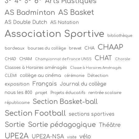
6°
Arts Plastiques
3°
4°
5°
AS Badminton
AS Basket
AS Double Dutch
AS Natation
Association Sportive
bibliothèque
CHAAP
CHA
bordeaux
bourses du collège
brevet
CHAT
CHAM
CHAD
Championnat de France UNSS
Chorale
Classes à Horaires aménagés
Classe à Horaires Aménagés
collège au cinéma
Détection
CLEMI
cérémonie
Français
Journal du collège
exposition
nous les 800
projet
Projets éducatifs
rentrée scolaire
Section Basket-ball
républicaine
Section Football
sections sportives
Sortie
Sortie pédagogique
Théâtre
UPE2A
vélo
UPE2A-NSA
visite