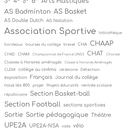
6°
Arts Plastiques
3°
4°
5°
AS Badminton
AS Basket
AS Double Dutch
AS Natation
Association Sportive
bibliothèque
CHAAP
CHA
bordeaux
bourses du collège
brevet
CHAT
CHAM
CHAD
Championnat de France UNSS
Chorale
Classes à Horaires aménagés
Classe à Horaires Aménagés
collège au cinéma
Détection
CLEMI
cérémonie
Français
Journal du collège
exposition
nous les 800
projet
Projets éducatifs
rentrée scolaire
Section Basket-ball
républicaine
Section Football
sections sportives
Sortie
Sortie pédagogique
Théâtre
UPE2A
vélo
UPE2A-NSA
visite