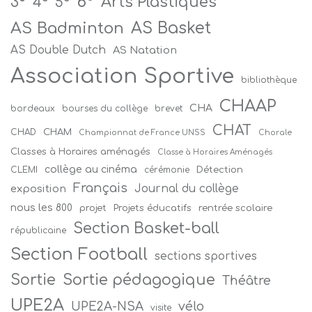
6°
Arts Plastiques
3°
4°
5°
AS Badminton
AS Basket
AS Double Dutch
AS Natation
Association Sportive
bibliothèque
CHAAP
CHA
bordeaux
bourses du collège
brevet
CHAT
CHAM
CHAD
Championnat de France UNSS
Chorale
Classes à Horaires aménagés
Classe à Horaires Aménagés
collège au cinéma
Détection
CLEMI
cérémonie
Français
Journal du collège
exposition
nous les 800
projet
Projets éducatifs
rentrée scolaire
Section Basket-ball
républicaine
Section Football
sections sportives
Sortie
Sortie pédagogique
Théâtre
UPE2A
vélo
UPE2A-NSA
visite