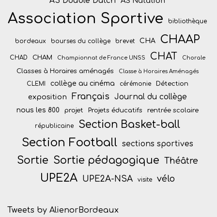
AS Double Dutch
AS Natation
Association Sportive
bibliothèque
CHAAP
CHA
bordeaux
bourses du collège
brevet
CHAT
CHAM
CHAD
Championnat de France UNSS
Chorale
Classes à Horaires aménagés
Classe à Horaires Aménagés
collège au cinéma
Détection
CLEMI
cérémonie
Français
Journal du collège
exposition
nous les 800
projet
Projets éducatifs
rentrée scolaire
Section Basket-ball
républicaine
Section Football
sections sportives
Sortie
Sortie pédagogique
Théâtre
UPE2A
vélo
UPE2A-NSA
visite
Tweets by AlienorBordeaux