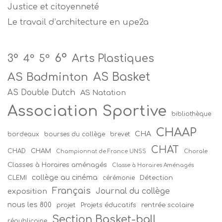
Justice et citoyenneté
Le travail d’architecture en upe2a
6°
Arts Plastiques
3°
4°
5°
AS Badminton
AS Basket
AS Double Dutch
AS Natation
Association Sportive
bibliothèque
CHAAP
CHA
bordeaux
bourses du collège
brevet
CHAT
CHAM
CHAD
Championnat de France UNSS
Chorale
Classes à Horaires aménagés
Classe à Horaires Aménagés
collège au cinéma
Détection
CLEMI
cérémonie
Français
Journal du collège
exposition
nous les 800
projet
Projets éducatifs
rentrée scolaire
Section Basket-ball
républicaine