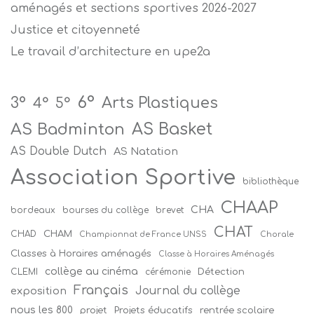
aménagés et sections sportives 2026-2027
Justice et citoyenneté
Le travail d’architecture en upe2a
6°
Arts Plastiques
3°
4°
5°
AS Badminton
AS Basket
AS Double Dutch
AS Natation
Association Sportive
bibliothèque
CHAAP
CHA
bordeaux
bourses du collège
brevet
CHAT
CHAM
CHAD
Championnat de France UNSS
Chorale
Classes à Horaires aménagés
Classe à Horaires Aménagés
collège au cinéma
Détection
CLEMI
cérémonie
Français
Journal du collège
exposition
nous les 800
projet
Projets éducatifs
rentrée scolaire