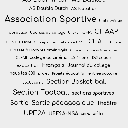
AS Double Dutch
AS Natation
Association Sportive
bibliothèque
CHAAP
CHA
bordeaux
bourses du collège
brevet
CHAT
CHAM
CHAD
Championnat de France UNSS
Chorale
Classes à Horaires aménagés
Classe à Horaires Aménagés
collège au cinéma
Détection
CLEMI
cérémonie
Français
Journal du collège
exposition
nous les 800
projet
Projets éducatifs
rentrée scolaire
Section Basket-ball
républicaine
Section Football
sections sportives
Sortie
Sortie pédagogique
Théâtre
UPE2A
vélo
UPE2A-NSA
visite