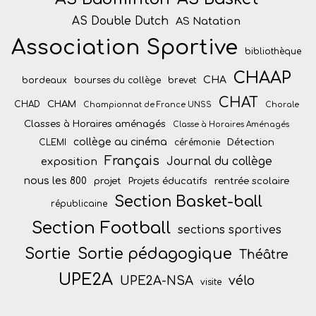
AS Double Dutch
AS Natation
Association Sportive
bibliothèque
CHAAP
CHA
bordeaux
bourses du collège
brevet
CHAT
CHAM
CHAD
Championnat de France UNSS
Chorale
Classes à Horaires aménagés
Classe à Horaires Aménagés
collège au cinéma
Détection
CLEMI
cérémonie
Français
Journal du collège
exposition
nous les 800
projet
Projets éducatifs
rentrée scolaire
Section Basket-ball
républicaine
Section Football
sections sportives
Sortie
Sortie pédagogique
Théâtre
UPE2A
vélo
UPE2A-NSA
visite