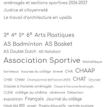
aménagés et sections sportives 2026-2027
Justice et citoyenneté
Le travail d’architecture en upe2a
6°
Arts Plastiques
3°
4°
5°
AS Badminton
AS Basket
AS Double Dutch
AS Natation
Association Sportive
bibliothèque
CHAAP
CHA
bordeaux
bourses du collège
brevet
CHAT
CHAM
CHAD
Championnat de France UNSS
Chorale
Classes à Horaires aménagés
Classe à Horaires Aménagés
collège au cinéma
Détection
CLEMI
cérémonie
Français
Journal du collège
exposition
nous les 800
projet
Projets éducatifs
rentrée scolaire