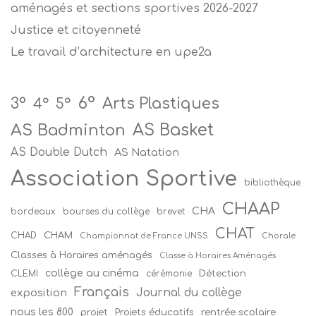
aménagés et sections sportives 2026-2027
Justice et citoyenneté
Le travail d’architecture en upe2a
6°
Arts Plastiques
3°
4°
5°
AS Badminton
AS Basket
AS Double Dutch
AS Natation
Association Sportive
bibliothèque
CHAAP
CHA
bordeaux
bourses du collège
brevet
CHAT
CHAM
CHAD
Championnat de France UNSS
Chorale
Classes à Horaires aménagés
Classe à Horaires Aménagés
collège au cinéma
Détection
CLEMI
cérémonie
Français
Journal du collège
exposition
nous les 800
projet
Projets éducatifs
rentrée scolaire