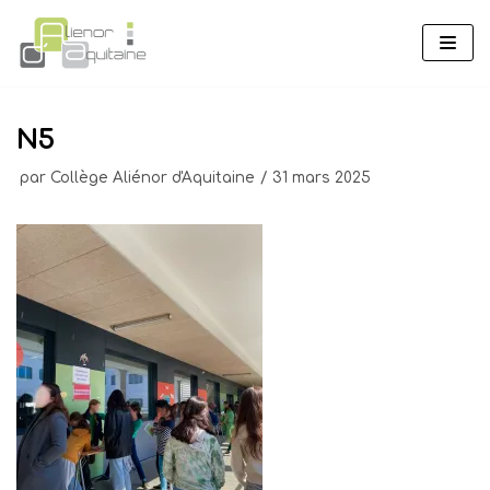
Aller
au
contenu
N5
par
Collège Aliénor d'Aquitaine
31 mars 2025