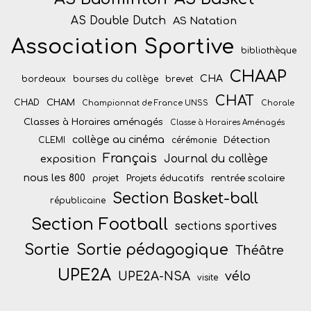
AS Double Dutch
AS Natation
Association Sportive
bibliothèque
CHAAP
CHA
bordeaux
bourses du collège
brevet
CHAT
CHAM
CHAD
Championnat de France UNSS
Chorale
Classes à Horaires aménagés
Classe à Horaires Aménagés
collège au cinéma
Détection
CLEMI
cérémonie
Français
Journal du collège
exposition
nous les 800
projet
Projets éducatifs
rentrée scolaire
Section Basket-ball
républicaine
Section Football
sections sportives
Sortie
Sortie pédagogique
Théâtre
UPE2A
vélo
UPE2A-NSA
visite