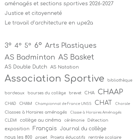
aménagés et sections sportives 2026-2027
Justice et citoyenneté
Le travail d’architecture en upe2a
6°
Arts Plastiques
3°
4°
5°
AS Badminton
AS Basket
AS Double Dutch
AS Natation
Association Sportive
bibliothèque
CHAAP
CHA
bordeaux
bourses du collège
brevet
CHAT
CHAM
CHAD
Championnat de France UNSS
Chorale
Classes à Horaires aménagés
Classe à Horaires Aménagés
collège au cinéma
Détection
CLEMI
cérémonie
Français
Journal du collège
exposition
nous les 800
projet
Projets éducatifs
rentrée scolaire