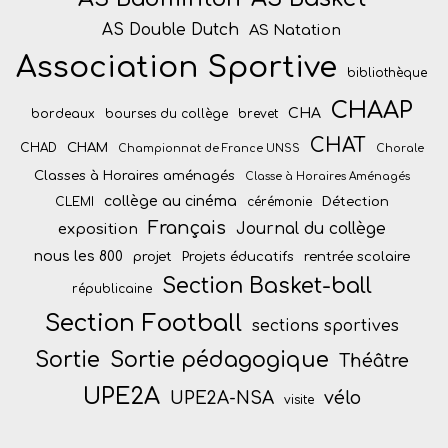
AS Double Dutch
AS Natation
Association Sportive
bibliothèque
CHAAP
CHA
bordeaux
bourses du collège
brevet
CHAT
CHAM
CHAD
Championnat de France UNSS
Chorale
Classes à Horaires aménagés
Classe à Horaires Aménagés
collège au cinéma
Détection
CLEMI
cérémonie
Français
Journal du collège
exposition
nous les 800
projet
Projets éducatifs
rentrée scolaire
Section Basket-ball
républicaine
Section Football
sections sportives
Sortie
Sortie pédagogique
Théâtre
UPE2A
vélo
UPE2A-NSA
visite