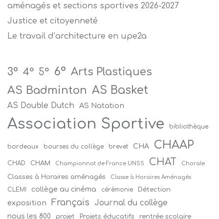
aménagés et sections sportives 2026-2027
Justice et citoyenneté
Le travail d’architecture en upe2a
6°
Arts Plastiques
3°
4°
5°
AS Badminton
AS Basket
AS Double Dutch
AS Natation
Association Sportive
bibliothèque
CHAAP
CHA
bordeaux
bourses du collège
brevet
CHAT
CHAM
CHAD
Championnat de France UNSS
Chorale
Classes à Horaires aménagés
Classe à Horaires Aménagés
collège au cinéma
Détection
CLEMI
cérémonie
Français
Journal du collège
exposition
nous les 800
projet
Projets éducatifs
rentrée scolaire