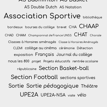
AS Double Dutch
AS Natation
Association Sportive
bibliothèque
CHAAP
CHA
bordeaux
bourses du collège
brevet
CHAT
CHAM
CHAD
Championnat de France UNSS
Chorale
Classes à Horaires aménagés
Classe à Horaires Aménagés
collège au cinéma
Détection
CLEMI
cérémonie
Français
Journal du collège
exposition
nous les 800
projet
Projets éducatifs
rentrée scolaire
Section Basket-ball
républicaine
Section Football
sections sportives
Sortie
Sortie pédagogique
Théâtre
UPE2A
vélo
UPE2A-NSA
visite