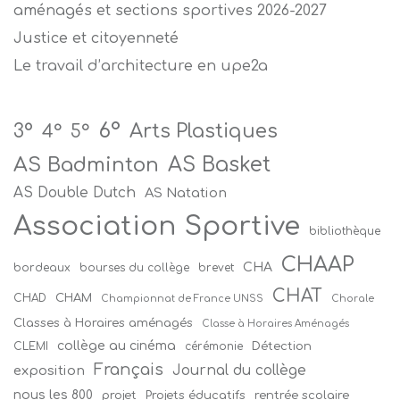
aménagés et sections sportives 2026-2027
Justice et citoyenneté
Le travail d’architecture en upe2a
6°
Arts Plastiques
3°
4°
5°
AS Badminton
AS Basket
AS Double Dutch
AS Natation
Association Sportive
bibliothèque
CHAAP
CHA
bordeaux
bourses du collège
brevet
CHAT
CHAM
CHAD
Championnat de France UNSS
Chorale
Classes à Horaires aménagés
Classe à Horaires Aménagés
collège au cinéma
Détection
CLEMI
cérémonie
Français
Journal du collège
exposition
nous les 800
projet
Projets éducatifs
rentrée scolaire