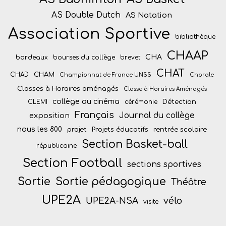
AS Double Dutch
AS Natation
Association Sportive
bibliothèque
CHAAP
CHA
bordeaux
bourses du collège
brevet
CHAT
CHAM
CHAD
Championnat de France UNSS
Chorale
Classes à Horaires aménagés
Classe à Horaires Aménagés
collège au cinéma
Détection
CLEMI
cérémonie
Français
Journal du collège
exposition
nous les 800
projet
Projets éducatifs
rentrée scolaire
Section Basket-ball
républicaine
Section Football
sections sportives
Sortie
Sortie pédagogique
Théâtre
UPE2A
vélo
UPE2A-NSA
visite