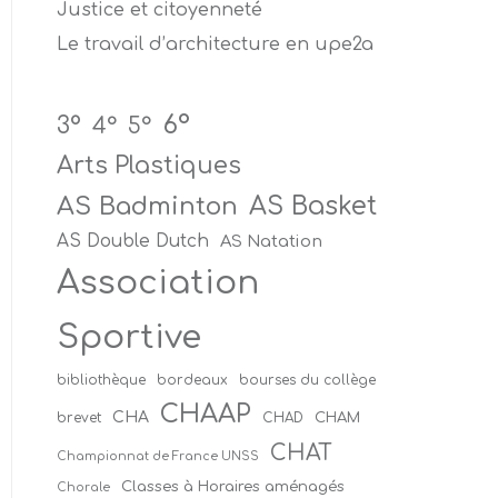
Justice et citoyenneté
Le travail d’architecture en upe2a
6°
3°
4°
5°
Arts Plastiques
AS Badminton
AS Basket
AS Double Dutch
AS Natation
Association
Sportive
bibliothèque
bordeaux
bourses du collège
CHAAP
CHA
CHAM
brevet
CHAD
CHAT
Championnat de France UNSS
Classes à Horaires aménagés
Chorale