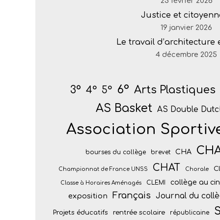
23 février 2026
Justice et citoyenn
19 janvier 2026
Le travail d’architecture
4 décembre 2025
6°
Arts Plastiques
3°
4°
5°
AS Basket
AS Double Dutc
Association Sportiv
CH
CHA
bourses du collège
brevet
CHAT
C
Championnat de France UNSS
Chorale
collège au c
CLEMI
Classe à Horaires Aménagés
Français
Journal du coll
exposition
S
Projets éducatifs
rentrée scolaire
républicaine