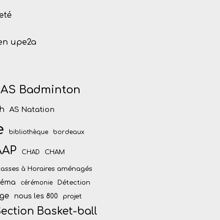
eté
 en upe2a
AS Badminton
h
AS Natation
e
bibliothèque
bordeaux
AAP
CHAM
CHAD
lasses à Horaires aménagés
inéma
Détection
cérémonie
ège
nous les 800
projet
ection Basket-ball