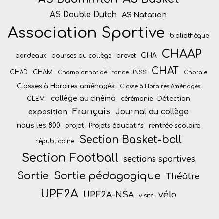
AS Double Dutch
AS Natation
Association Sportive
bibliothèque
CHAAP
CHA
bordeaux
bourses du collège
brevet
CHAT
CHAM
CHAD
Championnat de France UNSS
Chorale
Classes à Horaires aménagés
Classe à Horaires Aménagés
collège au cinéma
Détection
CLEMI
cérémonie
Français
Journal du collège
exposition
nous les 800
projet
Projets éducatifs
rentrée scolaire
Section Basket-ball
républicaine
Section Football
sections sportives
Sortie
Sortie pédagogique
Théâtre
UPE2A
vélo
UPE2A-NSA
visite