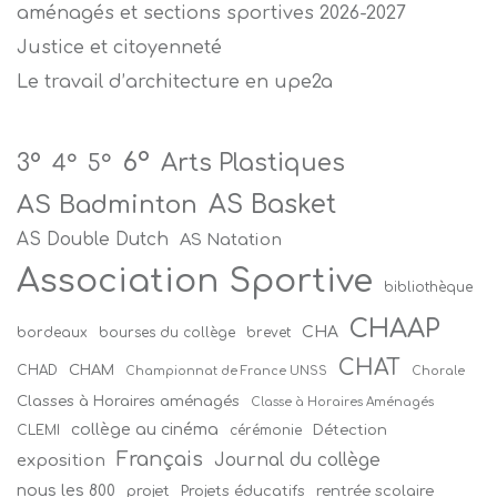
aménagés et sections sportives 2026-2027
Justice et citoyenneté
Le travail d’architecture en upe2a
6°
Arts Plastiques
3°
4°
5°
AS Badminton
AS Basket
AS Double Dutch
AS Natation
Association Sportive
bibliothèque
CHAAP
CHA
bordeaux
bourses du collège
brevet
CHAT
CHAM
CHAD
Championnat de France UNSS
Chorale
Classes à Horaires aménagés
Classe à Horaires Aménagés
collège au cinéma
Détection
CLEMI
cérémonie
Français
Journal du collège
exposition
nous les 800
projet
Projets éducatifs
rentrée scolaire