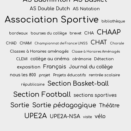
AS Double Dutch
AS Natation
Association Sportive
bibliothèque
CHAAP
CHA
bordeaux
bourses du collège
brevet
CHAT
CHAM
CHAD
Championnat de France UNSS
Chorale
Classes à Horaires aménagés
Classe à Horaires Aménagés
collège au cinéma
Détection
CLEMI
cérémonie
Français
Journal du collège
exposition
nous les 800
projet
Projets éducatifs
rentrée scolaire
Section Basket-ball
républicaine
Section Football
sections sportives
Sortie
Sortie pédagogique
Théâtre
UPE2A
vélo
UPE2A-NSA
visite