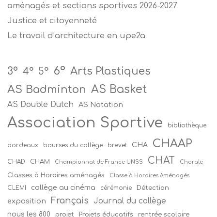
aménagés et sections sportives 2026-2027
Justice et citoyenneté
Le travail d’architecture en upe2a
6°
Arts Plastiques
3°
4°
5°
AS Badminton
AS Basket
AS Double Dutch
AS Natation
Association Sportive
bibliothèque
CHAAP
CHA
bordeaux
bourses du collège
brevet
CHAT
CHAM
CHAD
Championnat de France UNSS
Chorale
Classes à Horaires aménagés
Classe à Horaires Aménagés
collège au cinéma
Détection
CLEMI
cérémonie
Français
Journal du collège
exposition
nous les 800
projet
Projets éducatifs
rentrée scolaire