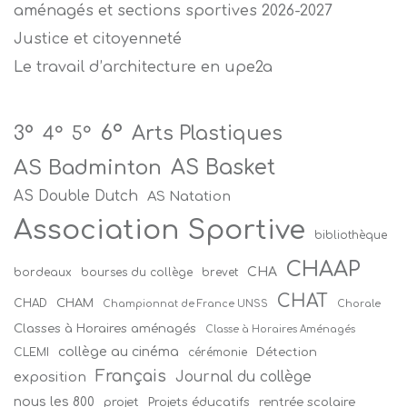
aménagés et sections sportives 2026-2027
Justice et citoyenneté
Le travail d’architecture en upe2a
6°
Arts Plastiques
3°
4°
5°
AS Badminton
AS Basket
AS Double Dutch
AS Natation
Association Sportive
bibliothèque
CHAAP
CHA
bordeaux
bourses du collège
brevet
CHAT
CHAM
CHAD
Championnat de France UNSS
Chorale
Classes à Horaires aménagés
Classe à Horaires Aménagés
collège au cinéma
Détection
CLEMI
cérémonie
Français
Journal du collège
exposition
nous les 800
projet
Projets éducatifs
rentrée scolaire