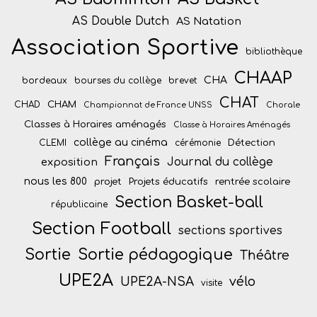
AS Double Dutch
AS Natation
Association Sportive
bibliothèque
CHAAP
CHA
bordeaux
bourses du collège
brevet
CHAT
CHAM
CHAD
Championnat de France UNSS
Chorale
Classes à Horaires aménagés
Classe à Horaires Aménagés
collège au cinéma
Détection
CLEMI
cérémonie
Français
Journal du collège
exposition
nous les 800
projet
Projets éducatifs
rentrée scolaire
Section Basket-ball
républicaine
Section Football
sections sportives
Sortie
Sortie pédagogique
Théâtre
UPE2A
vélo
UPE2A-NSA
visite