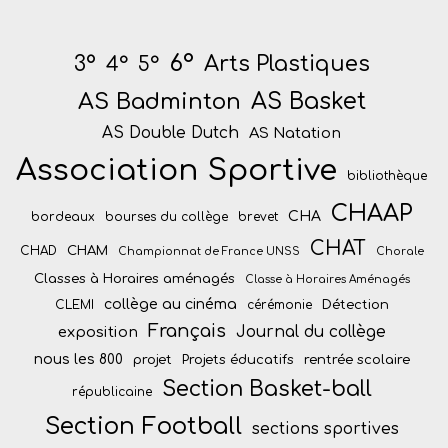
6°
Arts Plastiques
3°
4°
5°
AS Badminton
AS Basket
AS Double Dutch
AS Natation
Association Sportive
bibliothèque
CHAAP
CHA
bordeaux
bourses du collège
brevet
CHAT
CHAM
CHAD
Championnat de France UNSS
Chorale
Classes à Horaires aménagés
Classe à Horaires Aménagés
collège au cinéma
Détection
CLEMI
cérémonie
Français
Journal du collège
exposition
nous les 800
projet
Projets éducatifs
rentrée scolaire
Section Basket-ball
républicaine
Section Football
sections sportives