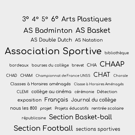
6°
Arts Plastiques
3°
4°
5°
AS Badminton
AS Basket
AS Double Dutch
AS Natation
Association Sportive
bibliothèque
CHAAP
CHA
bordeaux
bourses du collège
brevet
CHAT
CHAM
CHAD
Championnat de France UNSS
Chorale
Classes à Horaires aménagés
Classe à Horaires Aménagés
collège au cinéma
Détection
CLEMI
cérémonie
Français
Journal du collège
exposition
nous les 800
projet
Projets éducatifs
rentrée scolaire
Section Basket-ball
républicaine
Section Football
sections sportives