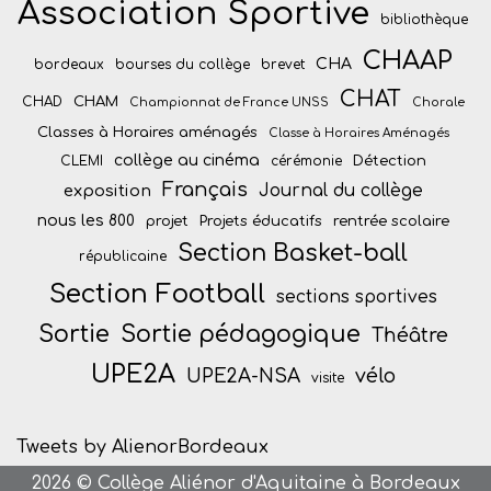
Association Sportive
bibliothèque
CHAAP
CHA
bordeaux
bourses du collège
brevet
CHAT
CHAM
CHAD
Championnat de France UNSS
Chorale
Classes à Horaires aménagés
Classe à Horaires Aménagés
collège au cinéma
Détection
CLEMI
cérémonie
Français
Journal du collège
exposition
nous les 800
projet
Projets éducatifs
rentrée scolaire
Section Basket-ball
républicaine
Section Football
sections sportives
Sortie
Sortie pédagogique
Théâtre
UPE2A
vélo
UPE2A-NSA
visite
Tweets by AlienorBordeaux
2026 © Collège Aliénor d'Aquitaine à Bordeaux