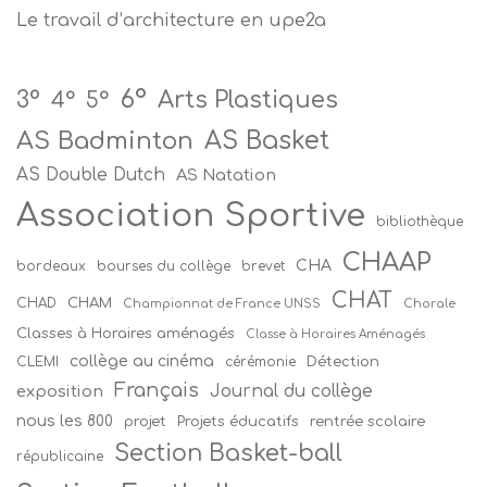
Le travail d’architecture en upe2a
6°
Arts Plastiques
3°
4°
5°
AS Badminton
AS Basket
AS Double Dutch
AS Natation
Association Sportive
bibliothèque
CHAAP
CHA
bordeaux
bourses du collège
brevet
CHAT
CHAM
CHAD
Championnat de France UNSS
Chorale
Classes à Horaires aménagés
Classe à Horaires Aménagés
collège au cinéma
Détection
CLEMI
cérémonie
Français
Journal du collège
exposition
nous les 800
projet
Projets éducatifs
rentrée scolaire
Section Basket-ball
républicaine