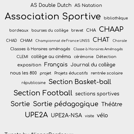
AS Double Dutch
AS Natation
Association Sportive
bibliothèque
CHAAP
CHA
bordeaux
bourses du collège
brevet
CHAT
CHAM
CHAD
Championnat de France UNSS
Chorale
Classes à Horaires aménagés
Classe à Horaires Aménagés
collège au cinéma
Détection
CLEMI
cérémonie
Français
Journal du collège
exposition
nous les 800
projet
Projets éducatifs
rentrée scolaire
Section Basket-ball
républicaine
Section Football
sections sportives
Sortie
Sortie pédagogique
Théâtre
UPE2A
vélo
UPE2A-NSA
visite