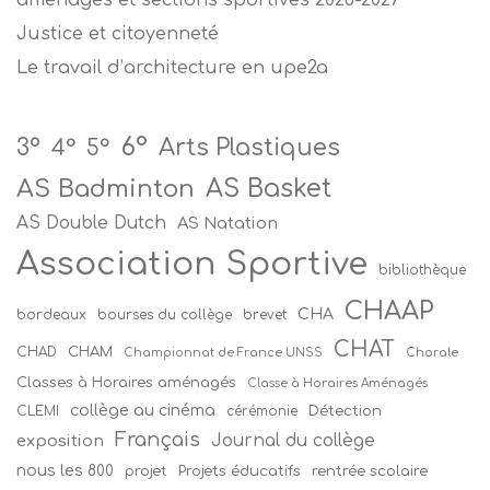
Justice et citoyenneté
Le travail d’architecture en upe2a
6°
Arts Plastiques
3°
4°
5°
AS Badminton
AS Basket
AS Double Dutch
AS Natation
Association Sportive
bibliothèque
CHAAP
CHA
bordeaux
bourses du collège
brevet
CHAT
CHAM
CHAD
Championnat de France UNSS
Chorale
Classes à Horaires aménagés
Classe à Horaires Aménagés
collège au cinéma
Détection
CLEMI
cérémonie
Français
Journal du collège
exposition
nous les 800
projet
Projets éducatifs
rentrée scolaire